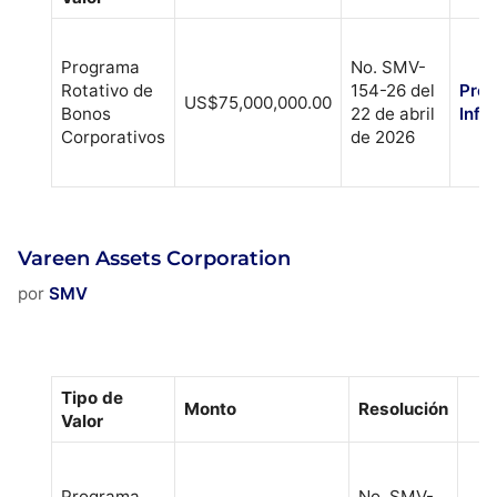
Programa
No. SMV-
Rotativo de
154-26 del
Pros
US$75,000,000.00
Bonos
22 de abril
Info
Corporativos
de 2026
Vareen Assets Corporation
por
SMV
Tipo de
Monto
Resolución
Valor
Programa
No. SMV-