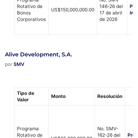
Rotativo de
146-26 del
Pro
US$150,000,000.00
Bonos
17 de abril
Inf
Corporativos
de 2026
Alive Development, S.A.
por
SMV
Tipo de
Monto
Resolución
Valor
Programa
No. SMV-
Rotativo de
162-26 del
Pros