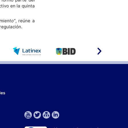
tivo en la quinta
imiento”
, reúne a
regulación.
les