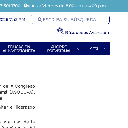
7)501-1700
Lunes a Viernes de 8:00 a.m. a 4:00 p.m.
2026 7:43 PM
Búsquedas Avanzada
EDUCACIÓN
AHORRO
SERI
AL INVERSIONISTA
PREVISIONAL
n del X Congreso
anamá (ASOCUPA),
l.
ltar el liderazgo
e y el uso de la
, formó parte del