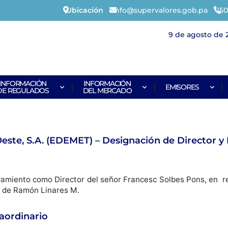
Ubicación
info@supervalores.gob.pa
(50
9 de agosto de 
INFORMACIÓN
INFORMACIÓN
EMISORES
DE REGULADOS
DEL MERCADO
este, S.A. (EDEMET) – Designación de Director y
bramiento como Director del señor Francesc Solbes Pons, en r
o de Ramón Linares M.
raordinario