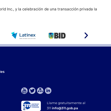
 Inc., y la celebración de una transacción privada la
les
Llame gratuitamente al
311
info@311.gob.pa