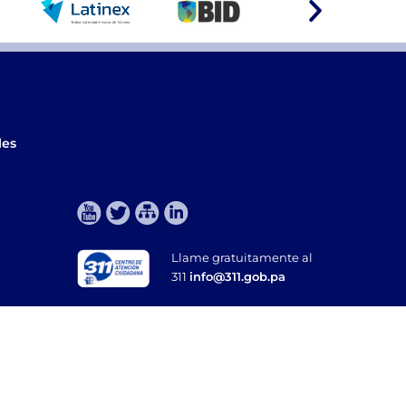
les
Llame gratuitamente al
311
info@311.gob.pa