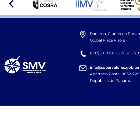
Panamá, Ciudad de Panamá,
Global Plaza Piso 8
(507)501-1700 (507)501-170
info@supervalores.gob.pa
Apartado Postal 0832-22
República de Panamá​