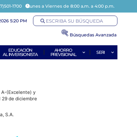
7)501-1700
Lunes a Viernes de 8:00 a.m. a 4:00 p.m.
2026 5:20 PM
Búsquedas Avanzada
EDUCACIÓN
AHORRO
SERI
AL INVERSIONISTA
PREVISIONAL
e A-(Excelente) y
l 29 de diciembre
a, S.A.