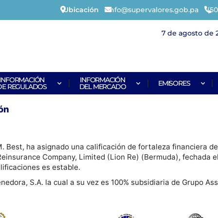
Ubicación
info@supervalores.gob.pa
(50
7 de agosto de 
INFORMACIÓN
INFORMACIÓN
EMISORES
DE REGULADOS
DEL MERCADO
ión
. Best, ha asignado una calificación de fortaleza financiera d
on Reinsurance Company, Limited (Lion Re) (Bermuda), fechada e
ificaciones es estable.
dora, S.A. la cual a su vez es 100% subsidiaria de Grupo Ass