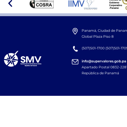
Panamá, Ciudad de Panamá,
Global Plaza Piso 8
(507)501-1700 (507)501-170
info@supervalores.gob.pa
Apartado Postal 0832-22
República de Panamá​