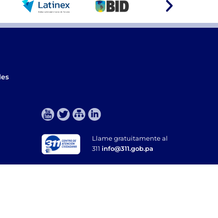
les
Llame gratuitamente al
311
info@311.gob.pa