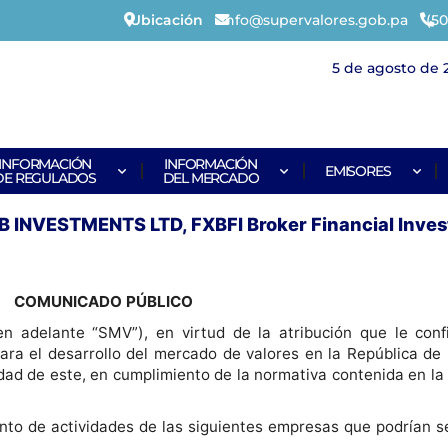
Ubicación
info@supervalores.gob.pa
(50
5 de agosto de 
INFORMACIÓN
INFORMACIÓN
EMISORES
DE REGULADOS
DEL MERCADO
NVESTMENTS LTD, FXBFI Broker Financial Inves
COMUNICADO PÚBLICO
n adelante “SMV”), en virtud de la atribución que le conf
para el desarrollo del mercado de valores en la República d
lidad de este, en cumplimiento de la normativa contenida en l
to de actividades de las siguientes empresas que podrían se