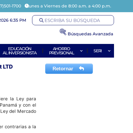
7)501-1700
Lunes a Viernes de 8:00 a.m. a 4:00 p.m.
2026 6:35 PM
Búsquedas Avanzada
EDUCACIÓN
AHORRO
SERI
AL INVERSIONISTA
PREVISIONAL
t LTD
Retornar
iere la Ley para
e Panamá y con el
a Ley del Mercado
r contrarias a la