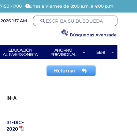
7)501-1700
Lunes a Viernes de 8:00 a.m. a 4:00 p.m.
2026 1:17 AM
Búsquedas Avanzada
EDUCACIÓN
AHORRO
SERI
AL INVERSIONISTA
PREVISIONAL
Retornar
IN-A
31-DIC-
2020