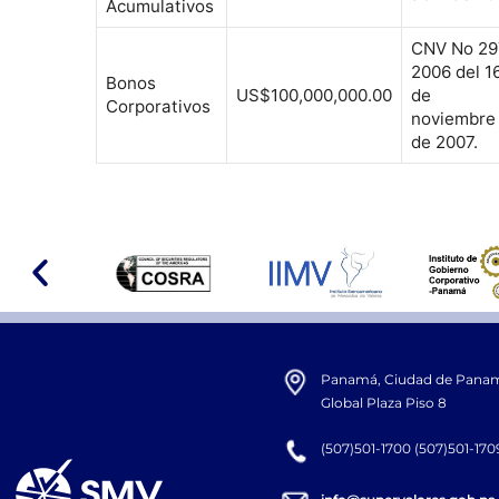
Acumulativos
CNV No 29
2006 del 1
Bonos
US$100,000,000.00
de
Corporativos
noviembre
de 2007.
Panamá, Ciudad de Panamá,
Global Plaza Piso 8
(507)501-1700 (507)501-170