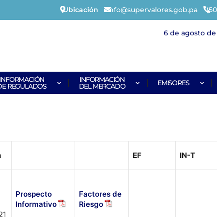
Ubicación
info@supervalores.gob.pa
(50
6 de agosto de 
INFORMACIÓN
INFORMACIÓN
EMISORES
DE REGULADOS
DEL MERCADO
n
EF
IN-T
Prospecto
Factores de
Informativo
Riesgo
21