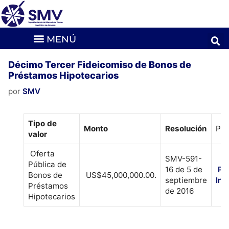
Décimo Tercer Fideicomiso de Bonos de
Préstamos Hipotecarios
por
SMV
Tipo de
Monto
Resolución
Pro
valor
Oferta
SMV-591-
Pública de
16 de 5 de
Pr
Bonos de
US$45,000,000.00.
septiembre
Inf
Préstamos
de 2016
Hipotecarios