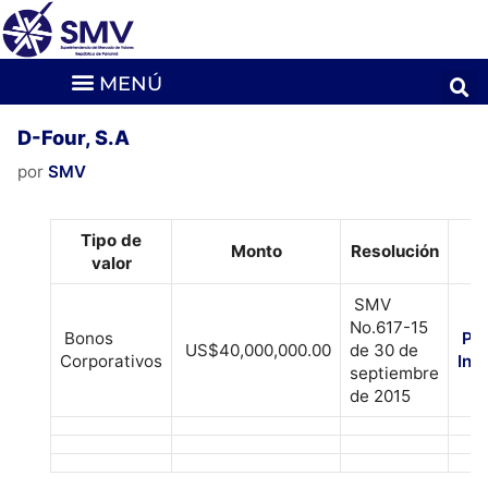
D-Four, S.A
por
SMV
Tipo de
Monto
Resolución
P
valor
SMV
No.617-15
Bonos
Pr
US$40,000,000.00
de 30 de
Corporativos
Inf
septiembre
de 2015