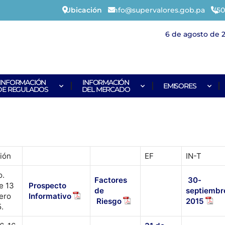
Ubicación
info@supervalores.gob.pa
(50
6 de agosto de 
INFORMACIÓN
INFORMACIÓN
EMISORES
DE REGULADOS
DEL MERCADO
ión
EF
IN-T
.
Factores
30-
e 13
Prospecto
de
septiembr
ero
Informativo
Riesgo
2015
.