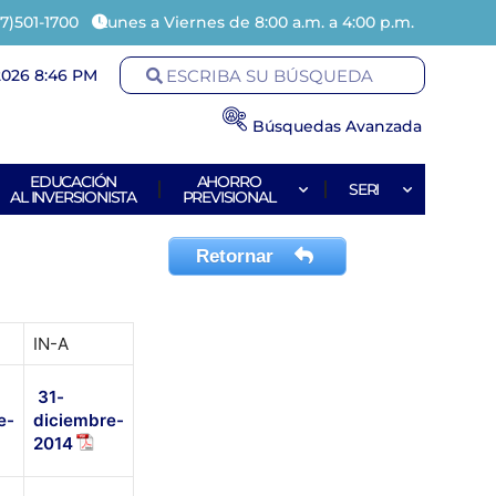
7)501-1700
Lunes a Viernes de 8:00 a.m. a 4:00 p.m.
2026 8:46 PM
Búsquedas Avanzada
EDUCACIÓN
AHORRO
SERI
AL INVERSIONISTA
PREVISIONAL
Retornar
IN-A
31-
e-
diciembre-
2014