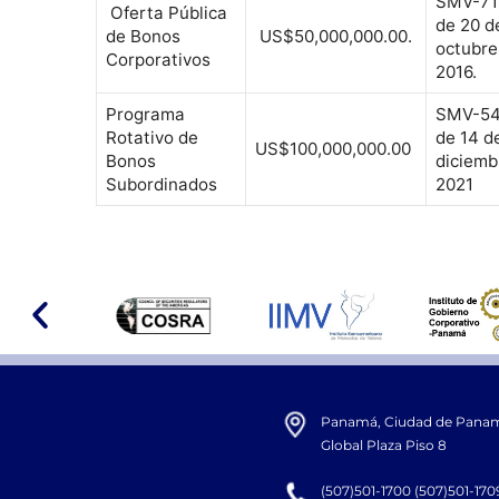
SMV-71
Oferta Pública
de 20 d
de Bonos
US$50,000,000.00.
octubre
Corporativos
2016.
Programa
SMV-54
Rotativo de
de 14 d
US$100,000,000.00
Bonos
diciemb
Subordinados
2021
Panamá, Ciudad de Panamá,
Global Plaza Piso 8
(507)501-1700 (507)501-170