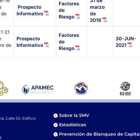
6-16
31 de
Factores
e
Prospecto
marzo
de
 de
Informativo
de
Riesgo
2016
1-21
Factores
e
Prospecto
30-JUN-
de
re de
Informativo
2021
Riesgo
Sobre la SMV
 Calle 50, Edificio
Estadísticas
Prevención de Blanqueo de Capita
9