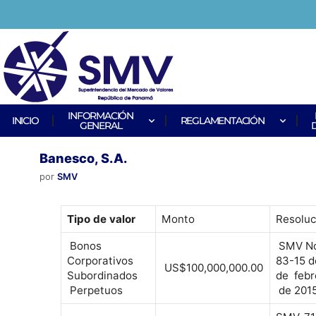
INFORMACIÓN
INICIO
REGLAMENTACIÓN
GENERAL
Banesco, S.A.
por
SMV
Tipo de valor
Monto
Resoluc
Bonos
SMV No
Corporativos
83-15 d
US$100,000,000.00
Subordinados
de febr
Perpetuos
de 2015