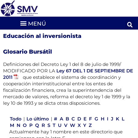
Educación al inversionista
Glosario Bursátil
Definiciones del Decreto Ley 1 del 8 de julio de 1999/
MODIFICADO POR LA
Ley 67 DEL 1 DE SEPTIEMBRE DE
2011
que establece el sistema de coordinación y
cooperación interinstitucional entre los entes de
fiscalización financiera, crea la superintendencia del
mercado de valores, reforma el decreto ley 1 de 1999 y la
ley 10 de 1993 y se dicta otras disposiciones.
Todo
|
Lo último
|
#
A
B
C
D
E
F
G
H
I
J
K
L
M
N
O
P
Q
R
S
T
U
V
W
X
Y
Z
Actualmente hay 1 nombre en este directorio que