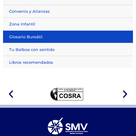
Convenio y Alianzas
Zona Infantil
Glosario Bursátil
Tu Balboa con sentido
Libros recomendados